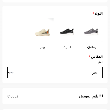
اللون
*
رمادي
اسود
بيج
المقاس
*
اختر
رقم الموديل
010053