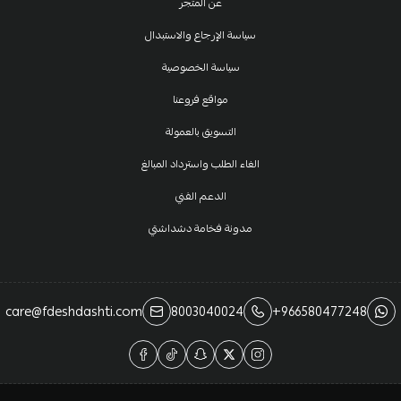
عن المتجر
سياسة الإرجاع والاستبدال
سياسة الخصوصية
مواقع فروعنا
التسويق بالعمولة
الغاء الطلب واسترداد المبالغ
الدعم الفني
مدونة فخامة دشداشتي
care@fdeshdashti.com
8003040024
+966580477248