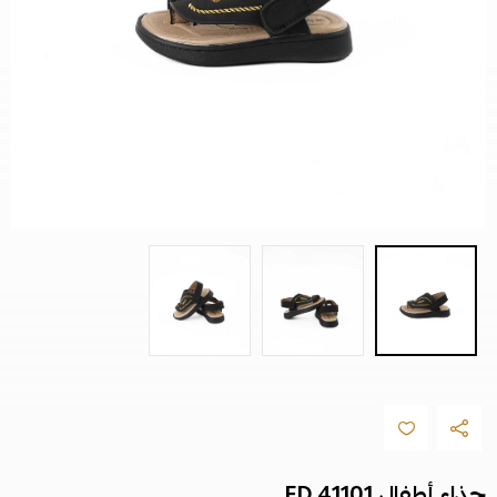
حذاء أطفال FD 41101