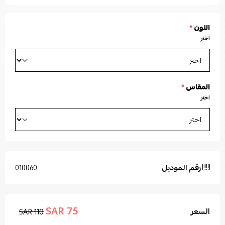
اللون
*
اختر
المقاس
*
اختر
رقم الموديل
010060
75 SAR
السعر
110 SAR