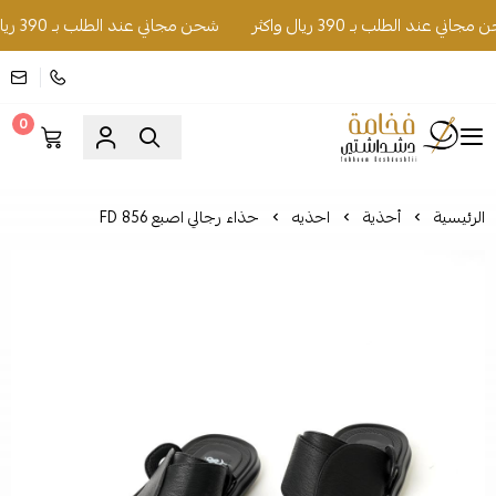
ني عند الطلب بـ 390 ريال واكثر
شحن مجاني عند الطلب بـ 390 ريال واكثر
0
فخامة دشداشتي
الرئيسية
أحذية
احذيه
حذاء رجالي اصبع FD 856