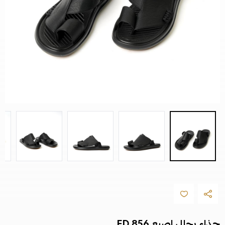
حذاء رجالي اصبع FD 856