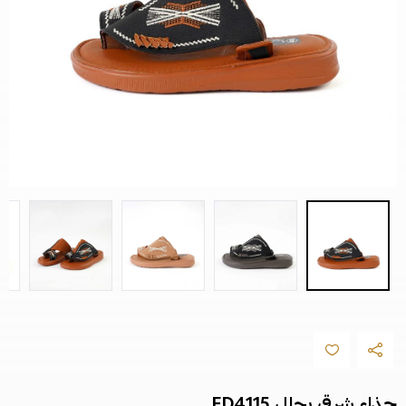
حذاء شرقي رجالي FD4115