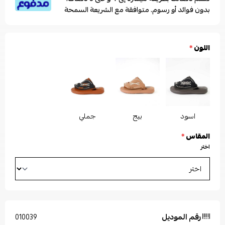
بدون فوائد أو رسوم. متوافقة مع الشريعة السمحة
اللون
*
اسود
بيج
جملي
المقاس
*
اختر
رقم الموديل
010039