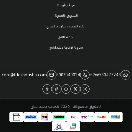
مواقع فروعنا
التسويق بالعمولة
الغاء الطلب واسترداد المبالغ
الدعم الفني
مدونة فخامة دشداشتي
care@fdeshdashti.com
8003040024
+966580477248
الحقوق محفوظة | 2026
فخامة دشداشتي