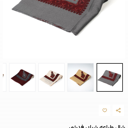
شال طباعه شبابي فدشي