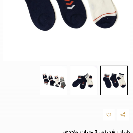
شراب فدشي 3 حبات ولادي