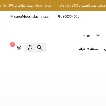
لطلب بـ 390 ريال واكثر
شحن مجاني عند الطلب بـ 390 ريال واكثر
care@fdeshdashti.com
8003040024
عطــــــــور
0
س
سجاد + احرام