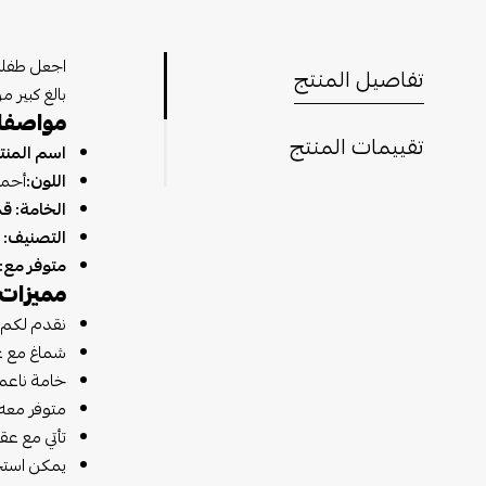
اجعل طفلك 
تفاصيل المنتج
بالغ كبير 
مواصفا
تقييمات المنتج
اسم المنت
اللون:
أحمر
الخامة: ق
التصنيف:
متوفر مع: 
مميزات 
نقدم لكم ش
شماغ مع ع
خامة ناعمة
متوفر معه
تأتي مع عق
يمكن استخد