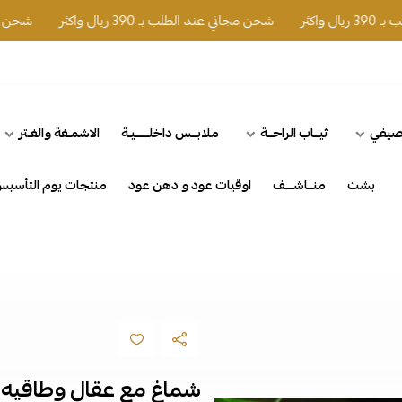
ر
شحن مجاني عند الطلب بـ 390 ريال واكثر
شحن مجاني عند ا
لصيفي
ثيــاب الراحــة
ملابــس داخلـــــيـة
الاشمـغة والغـتر
بشت
منــاشـــف
اوقيات عود و دهن عود
منتجات يوم التأسي
شماغ مع عقال وطاقيه