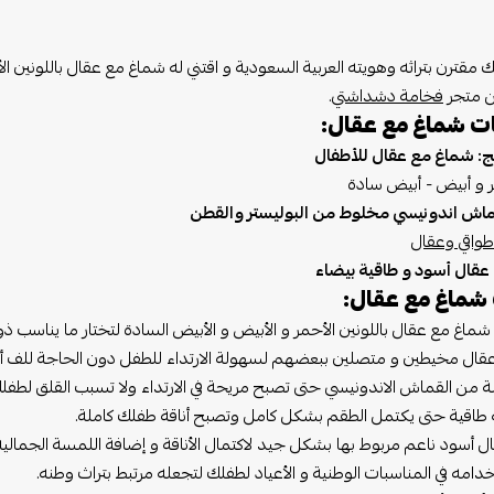
مقترن بتراثه وهويته العربية السعودية و اقتني له شماغ مع عقال باللونين الأ
من متجر
فخامة دشداشتي
.
ت شماغ مع عقال:
ج: شماغ مع عقال للأطفال
 و أبيض - أبيض سادة
ماش اندونيسي مخلوط من البوليستر والقطن
طواقي وعقال
عقال أسود و طاقية بيضاء
شماغ مع عقال:
ماغ مع عقال باللونين الأحمر و الأبيض و الأبيض السادة لتختار ما يناسب 
قال مخيطين و متصلين ببعضهم لسهولة الارتداء للطفل دون الحاجة للف أ
 من القماش الاندونيسي حتى تصبح مريحة في الارتداء ولا تسبب القلق لطفل
 طاقية حتى يكتمل الطقم بشكل كامل وتصبح أناقة طفلك كاملة.
ال أسود ناعم مربوط بها بشكل جيد لاكتمال الأناقة و إضافة اللمسة الجمالية
امه في المناسبات الوطنية و الأعياد لطفلك لتجعله مرتبط بتراث وطنه.