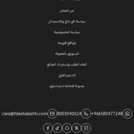
عن المتجر
سياسة الإرجاع والاستبدال
سياسة الخصوصية
مواقع فروعنا
التسويق بالعمولة
الغاء الطلب واسترداد المبالغ
الدعم الفني
مدونة فخامة دشداشتي
care@fdeshdashti.com
8003040024
+966580477248