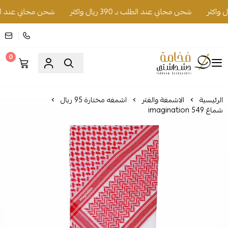
شحن مجاني عند الطلب بـ 390 ريال واكثر
شحن مجاني عند الطلب بـ 390 ري
0
فخامة دشداشتي
الرئيسية
الاشمغة والغتر
اشمغه مختارة 95 ريال
شماغ imagination 549