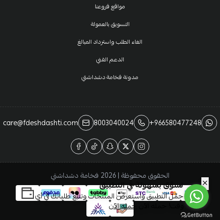
مواقع فروعنا
التسويق بالعمولة
الغاء الطلب واسترداد المبالغ
الدعم الفني
مدونة فخامة دشداشتي
care@fdeshdashti.com
8003040024
+966580477248
الحقوق محفوظة | 2026
فخامة دشداشتي
تسوَّق بسهولة في التطبيق
حمِّل التطبيق واستعرض المنتجات وتتبّع طلباتك في أي
وقت! حمله الآن
حمله الآن