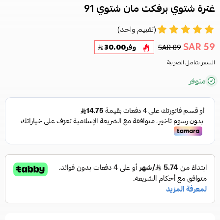
غترة شتوي برفكت مان شتوي 91
(تقييم واحد)
59 SAR
89 SAR
وفر
30.00
السعر شامل الضريبة
متوفر