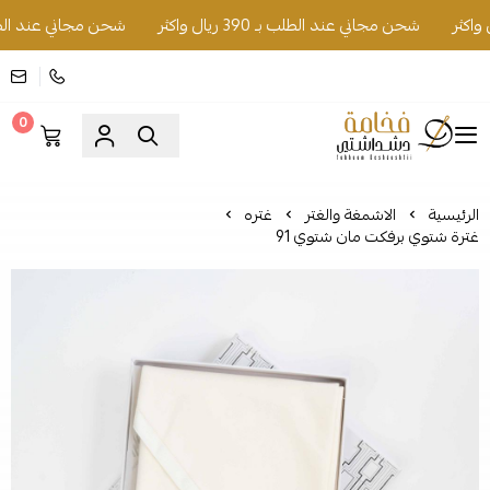
شحن مجاني عند الطلب بـ 390 ريال واكثر
شحن مجاني عند الطلب بـ 390 ريال
0
فخامة دشداشتي
الرئيسية
الاشمغة والغتر
غتره
غترة شتوي برفكت مان شتوي 91