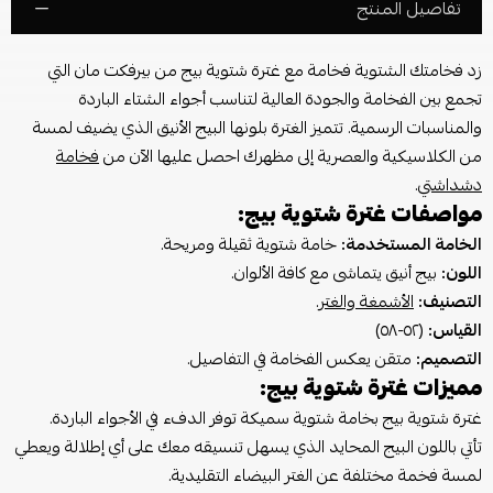
تفاصيل المنتج
زد فخامتك الشتوية فخامة مع غترة شتوية بيج من بيرفكت مان التي
تجمع بين الفخامة والجودة العالية لتناسب أجواء الشتاء الباردة
والمناسبات الرسمية. تتميز الغترة بلونها البيج الأنيق الذي يضيف لمسة
من الكلاسيكية والعصرية إلى مظهرك احصل عليها الآن من
فخامة
دشداشتي
.
مواصفات غترة شتوية بيج:
الخامة المستخدمة:
خامة شتوية ثقيلة ومريحة.
اللون:
بيج أنيق يتماشى مع كافة الألوان.
التصنيف:
الأشمغة والغتر
.
القياس:
(٥٢-٥٨)
التصميم:
متقن يعكس الفخامة في التفاصيل.
مميزات غترة شتوية بيج:
غترة شتوية بيج بخامة شتوية سميكة توفر الدفء في الأجواء الباردة.
تأتي باللون البيج المحايد الذي يسهل تنسيقه معك على أي إطلالة ويعطي
لمسة فخمة مختلفة عن الغتر البيضاء التقليدية.