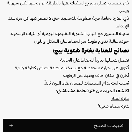
تأتي بتصميم عملي ومريح ليمكنك لفها بالطريقة التي تحبها بكل سهولة
ويسر.
تأتي الغترة بخامة مرنة مقاومة للتجاعيد حتى لا تضطر كيها كل مرة عند
الإرتداء.
سهلة التنسيق مع الثياب الشتوية التقليدية اليومية أو الثياب الرسمية.
جودة عالية تدوم طويلاً مع الحفاظ على الشكل واللون.
نصائح للعناية بغترة شتوية بيج:
يُفضل غسلها يدوياً للحفاظ على الخامة.
تُكوى على حرارة منخفضة مع استخدام قطعة قماش كطبقة واقية.
تُخزن في مكان جاف وبعيد عن الرطوبة.
تُجنب استخدام المبيضات لضمان بقاء اللون ثابتاً.
اكتشف المزيد من غتر فخامة دشداشتي:
غترة الفنار
غترة بيضاء شتوية
تقييمات المنتج