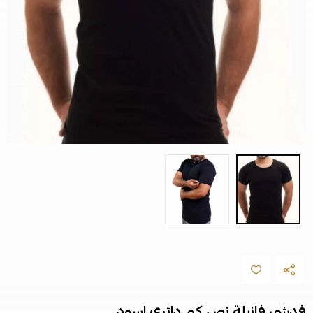
فدشي فانيلة نص كم دائري اسود