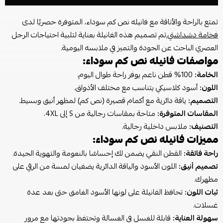
تمتع بالراحة والأناقة مع فانيله نص كم سوداء، المتوفرة حصريًا لدى
فخامة دشداشتي.
تم تصميم هذه الفانيلة بعناية لتلبية احتياجات الرجل
العصري الباحث عن الجودة والتميز في ملابسه اليومية.
مواصفات فانيله نص كم سوداء:
الخامة:
100% قطن ناعم يوفر راحة طوال اليوم.
اللون:
أسود كلاسيكي يتناسب مع مختلف الأذواق.
التصميم:
ياقة دائرية مع أكمام قصيرة (نص كم) لمظهر أنيق وبسيط.
المقاسات المتوفرة:
متاحة بمقاسات رجالية من S إلى 4XL.
التصنيف:
ملابس داخلية رجالية.
مميزات فانيله نص كم سوداء:
راحة فائقة:
القطن النقي يضمن لك إحساسًا بالنعومة والتهوية الجيدة.
تصميم أنيق:
اللون الأسود والياقة الدائرية يضفيان لمسة من الرقي على
مظهرك.
ثبات اللون:
تحافظ الفانيلة على لونها الأسود الغامق حتى بعد عدة
غسلات.
سهولة العناية:
قابلة للغسل في الغسالة وتحتفظ بجودتها مع مرور