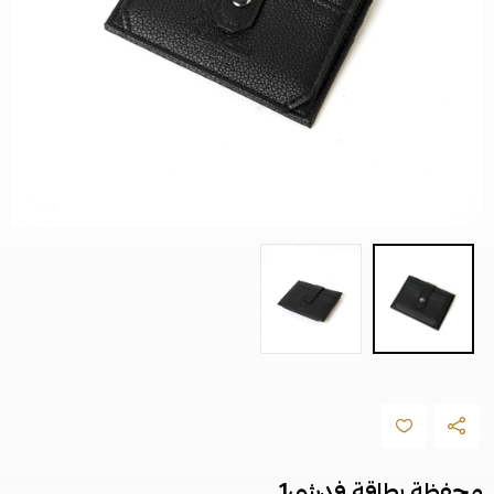
محفظة بطاقة فدشي1