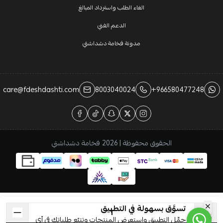
الغاء الطلب واسترداد المبالغ
الدعم الفني
مدونة فخامة دشداشتي
care@fdeshdashti.com
8003040024
+966580477248
الحقوق محفوظة | 2026
فخامة دشداشتي
تسوَّق بسهولة في التطبيق
حمِّل التطبيق واستعرض المنتجات وتتبّع طلباتك في أي