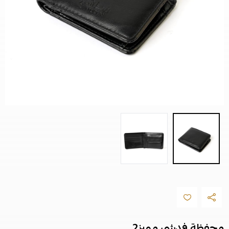
محفظة فدشي مميز2