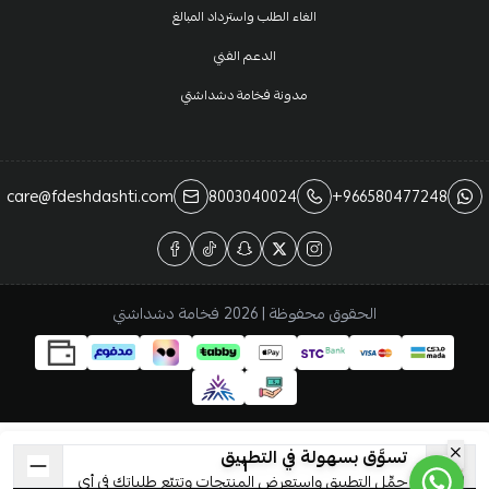
الغاء الطلب واسترداد المبالغ
الدعم الفني
مدونة فخامة دشداشتي
care@fdeshdashti.com
8003040024
+966580477248
الحقوق محفوظة | 2026
فخامة دشداشتي
تسوَّق بسهولة في التطبيق
حمِّل التطبيق واستعرض المنتجات وتتبّع طلباتك في أي