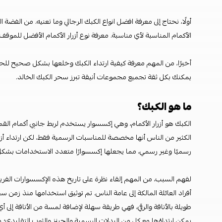
أولًا، نحتاج إلى معرفة افضل انواع الكبك الرجالي وما تعنيه. من الفضة
الأكمام المناسبة لأي مناسبة. معرفة نوع أزرار الأكمام الأفضل للموقف 
أخيرًا، من المهم معرفة كيفية ارتداء الكبك وخلعها بشكل صحيح للحف
يمكنك بكل ثقة تجميع مجموعات أنيقة تبرز سحر الكبك الخالد.
ما هو الكبك؟
الكبك هو أزرار الأكمام، وهي إكسسوار يستخدم لربط جانبي أكمام القم
الكثير من الناس أنها مخصصة للمناسبات الرسمية فقط، لكن ارتداء أزرار ا
رسميًا وغير رسمي، مما يجعلها إكسسوارًا متعدد الاستخدامات بشكل
لفهم السبب، من المهم إلقاء نظرة على تاريخ هذه الإكسسوارات الفري
أفراد العائلة المالكة إلى عامة الناس. تم توثيق استخدامها منذ زمن س
طويلة بالأناقة والرقي، فهي طريقة سهلة لإضافة لمسة من الأناقة إلى أ
يمكن ارتداؤها مع كل من البدلات الرسمية والجينز والثوب التقليدي؛ م