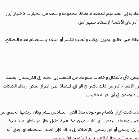
 العادية إلى التصاميم المعقدة، هناك مجموعة واسعة من الخيارات لاختيار أزرار
أمر بالغ الأهمية لإضفاء مظهر أنيق.
اظ على حالتها بمرور الوقت وتجنب الكسر أو التلف. باستخدام هذه النصائح،
يص. تأتي بأشكال وخامات متنوعة، من الذهب إلى الجلد إلى الكريستال. يعتقد
لأكمام أكثر من ذلك بكثير. في الواقع، اعتمادًا على الطراز، يمكن ارتداء
الكبكات
 لا يصدق في أي خزانة ملابس.
دة. كانت أزرار الأكمام موجودة منذ القرن السادس عشر وكان يرتديها الجميع من
حيق، ويعتقد البعض أنها كانت موجودة لفترة أطول. نظرًا لارتباطها منذ فترة
ي زي، رسمي أو غير رسمي. بالإضافة إلى ذلك، فإن تعدد استخداماتها يعني أنه
ما يعني أنها مثالية لأي مناسبة وأي خزانة ملابس.