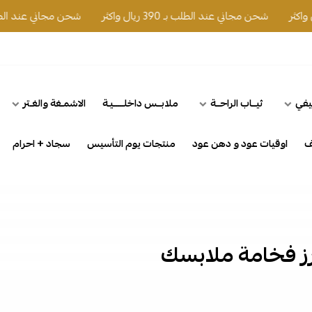
شحن مجاني عند الطلب بـ 390 ريال واكثر
شحن مجاني عند الطلب بـ 390 ريال واكثر
يفي
ثيــاب الراحــة
ملابــس داخلـــــيـة
الاشمـغة والغـتر
ف
اوقيات عود و دهن عود
منتجات يوم التأسيس
سجاد + احرام
برز فخامة ملابسك