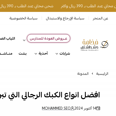
طلب بـ 390 ريال واكثر
شحن مجاني عند الطلب بـ 390 ريال واكثر
عن المتجر
سياسة الإرجاع والاستبدال
سياسة الخصوصية
عــروض العودة للمدارس
الثياب الص
فخامة دشداشتي
شرابات
أحذية
بشت
منــاشـــ
الرئيسية
المدونة
افضل انواع الكبك الرجالي التي ت
14 أكتوبر 2024
MOHAMMED SEO