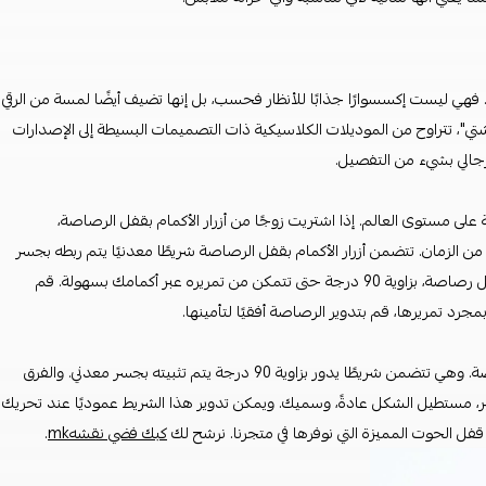
ل. فهي ليست إكسسوارًا جذابًا للأنظار فحسب، بل إنها تضيف أيضًا لمسة من الرقي
ي"، تتراوح من الموديلات الكلاسيكية ذات التصميمات البسيطة إلى الإصدارات
رجالي بشيء من التفصيل.
ة على مستوى العالم. إذا اشتريت زوجًا من أزرار الأكمام بقفل الرصاصة،
 الزمان. تتضمن أزرار الأكمام بقفل الرصاصة شريطًا معدنيًا يتم ربطه بجسر
أزرار الأكمام. يدور هذا الشريط المعدني، الذي يتميز بجماليات على شكل رصاصة، بزاوية 90 درجة حتى تتمكن من تمريره عبر أكمامك بسهولة. قم
مجرد تمريرها، قم بتدوير الرصاصة أفقيًا لتأمينها.
أزرار الأكمام على شكل ظهر الحوت تشبه أزرار الأكمام على شكل رصاصة. وهي تتضمن شريطًا يدور بزاوية 90 درجة يتم تثبيته بجسر معدني. والفرق
ير، مستطيل الشكل عادةً، وسميك. ويمكن تدوير هذا الشريط عموديًا عند تحريك
ذو قفل الحوت المميزة التي نوفرها في متجرنا. نرشح لك
كبك فضي نقشهmk
.