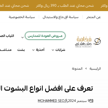
شحن مجاني عند الطلب بـ 390 ريال واكثر
شحن مجاني عند الطلب بـ 390 ريال واك
عن المتجر
سياسة الإرجاع والاستبدال
سياسة الخصوصية
عــروض العودة للمدارس
الثياب الص
فخامة دشداشتي
شرابات
أحذية
بشت
منــاشـــ
الرئيسية
المدونة
تعرف على افضل انواع البشوت الرج
9 سبتمبر 2024
MOHAMMED SEO