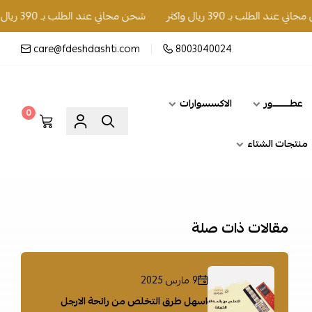
الطلب بـ 390 ريال واكثر
شحن مجاني عند الطلب بـ 390 ريال واكثر
care@fdeshdashti.com
8003040024
عطــــــــور
الاكسسوارات
0
منتجات الشتاء
مقالات ذات صلة
9 مارس 2025
اسهل طرق التخلص من رائحة الارجل