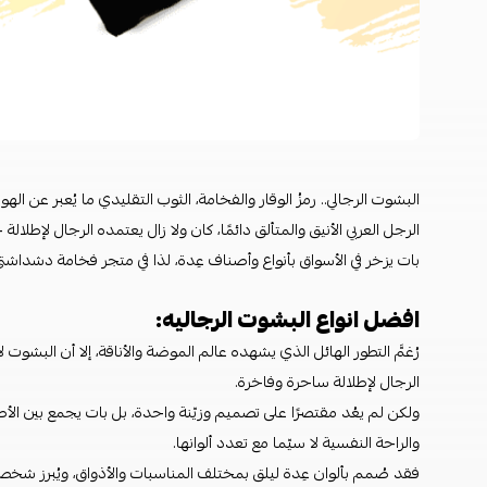
البشوت الرجالي.. رمزُ الوقار والفخامة، الثوب التقليدي ما يُعبر عن اله
الرجل العربي الأنيق والمتألق دائمًا، كان ولا زال يعتمده الرجال لإطلا
بات يزخر في الأسواق بأنواع وأصناف عِدة، لذا في متجر فخامة دشداشتي
افضل انواع البشوت الرجاليه:
رُغمَّ التطور الهائل الذي يشهده عالم الموضة والأناقة، إلا أن البشوت ل
الرجال لإطلالة ساحرة وفاخرة.
ولكن لم يعُد مقتصرًا على تصميم وزيّنة واحدة، بل بات يجمع بين الأص
والراحة النفسية لا سيّما مع تعدد ألوانها.
فقد صُمم بألوان عِدة ليلق بمختلف المناسبات والأذواق، ويُبرز ش