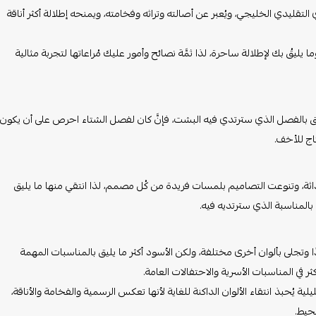
 التقليدي الخليجي، ويُعبر عن أصالته وتراثه وفخامته، ويمنحه إطلالة أكثر أناقة
 يليقُ بك لإطلالة ساحرة، لذا ثمَّة نصائح وأمور عليك مُراعاتها لتجربة مثالية
ق بالفصل الذي سترتدي فيه البشت، فإنَّ كان لفصل الشتاء احرص على أن يكون
اج للأخف.
داثة، وتنوعت التصاميم بلمسات فريدة من كُل مصمم، لذا انتقي منها ما يليق
بالمناسبة الذي سترتديه فيه.
جددًا وتجلى بألوان أخرى مختلفة، ولكن الأسود أكثر ما يليق بالمناسبات المهمة
ر في المناسبات الأسرية والاحتفالات العامة.
 يُحبذ انتقاء الألوان الداكنة للغاية لأنها تعكس الرسمية والفخامة والأناقة،
محيط.