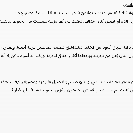
اشتي
:
أناقتك؟ نُقدم لك
بشت ولادي فاخر
يُناسب الفئة الشبابية، مصنوع من
ة زائدة أو الضيق أثناء ارتدائها، ناهيك عن أنها مُزيّنة بلمسات من الخيوط الذهبية
.
دقلة شبابي أسود
من فخامة دشداشتي مُصمم بتفاصيل عربية أصلية وعصرية
ي يُعزز من تجربته ويجعلها أكثر راحة في الحركة، ورُغم أنه أسود داكن إلا أنه
متجر فخامة دشداشتي، والذي صُمم بتفاصيل تقليدية وعصرية راقية تمنحك
 عن أنه يتسم بصنعه من قماش الشيفون، ومُزيّن بخيوط ذهبية على الأطراف