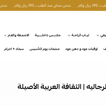
ثر
شحن مجاني عند الطلب بـ 390 ريال واكثر
شحن مجاني عند 
يفي
ثيــاب الراحــة
ملابــس داخلـــــيـة
الاشمـغة والغـتر
ف
اوقيات عود و دهن عود
منتجات يوم التأسيس
سجاد + احرام
اليه | الثقافة العربية الأصيلة