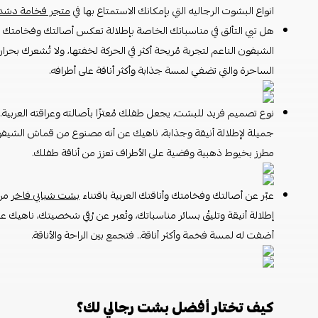
انواع البشوت الرجاليه التي بإمكانك الاستمتاع بها في
متجر فخامة دشد
هل تبي التألق في مناسباتك الخاصة بإطلالة تعكس أصالتك وفخامتك و
الشيفون الناعم لتجربة مُريحة أكثر في الحركة لخفتها، ولا تُشعرك بحرار
الساحرة والتي تضفي لمسة جذابة وأكثر أناقة على أطرافه.
نوع تصميم فريد للبشت، يجعل طفلك مُعتزًا بأصالته وعراقته العربية.
جميلة لإطلالة أنيقة وجذابة، ناهيك عن أنه مصنوع من قماش الشيفون الذ
مطرز بخيوط ذهبية وفضية على الأطراف تعزز من أناقة طفلك.
عبّر عن أصالتك وفخامتك وأناقتك العربية باقتناء
بشت شبابي فاخر
من 
إطلالة أنيقة وتليقُ بسائر مناسباتك، وتُعبر عن رُقي شخصيتك، ناهيك
أضفت له لمسة فخمة وأكثر أناقة.. فتجمع بين الراحة والأناقة.
كيف تختار أفضل بشت رجالي لك؟