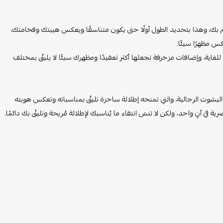
لعام بك، وهذا بتحديد الطول أولًا حتى يكون متناسقًا ويعكس هيبتك وفخامتك،
كس مظهرًا سيئًا.
غاية، وإضافات مزخرفة تجعلها أكثر تعقيدًا ومظهرك سيئًا لا يليقُ بمختلف
اع البشوت الرجالية، والتي تمنحه إطلالة ساحرة تليقُ بمناسباته وتعكس هويته
ية في آنٍ واحد، ولكن لا تنسَ انتقاء ما يُناسبك لإطلالة مُريحة وتليقُ بك دائمًا.