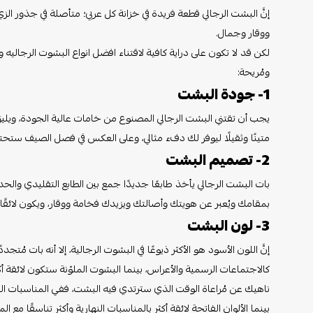
إنَّ البشت الرجالي قطعة فريدة في خزانة كل عربي؛ متأصلة في جذور الزي
ووقار وجمال.
لكن قد لا تكون على دراية كافية لاقتناء افضل انواع البشوت الرجاليه وما
ومُريحة:
1- جودة البشت
يجب أن تقتني البشت الرجالي المصنوع من خامات عالية الجودة، ويلي
متينًا وثقيلًا ليوفر لك دفء مثالي، وعلى العكس في فصل الصيف ستحت
2- تصميم البشت
بات البشت الرجالي يأخذ طابعًا جديدًا جمع بين الطابع التقليدي والح
بمقامك ويُعبر عن هويتك وأصالتك ويزيدك فخامة ووقار، ويكون لائقًا 
3- لون البشت
إنَّ اللون الأسود هو الأكثر ذيوعًا في البشوت الرجالية، إلا أنه بات مُت
كالاجتماعات الرسمية والأعراس، بينما البشوت الملوّنة ستكون لائقة أكث
ناهيك عن مُراعاة الوقت الذي سترتدي فيه البشت، ففي المناسبات الليلية
بينما الألوان الفاتحة لائقة أكثر بالمناسبات النهارية وأكثر تناسقًا مع ال